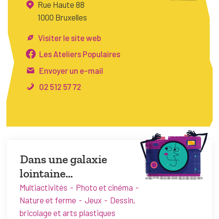
Rue Haute 88
FAQ
1000 Bruxelles
Connexion
Visiter le site web
Espace pro
Les Ateliers Populaires
Envoyer un e-mail
Bruxelles Temps Libre
02 512 57 72
Dans une galaxie
lointaine…
Multiactivités
Photo et cinéma
Nature et ferme
Jeux
Dessin,
bricolage et arts plastiques