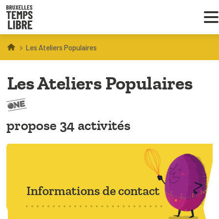
Les Ateliers Populaires
Infos parents
Les Ateliers Populaires
Droit au loisir
Coordinations ATL
propose 34 activités
VOUS CHERCHEZ DES ACTIVITÉS
À BRUXELLES
Trouver une activité
Informations de contact