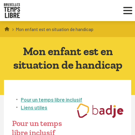
Mon enfant est en situation de handicap
Infos parents
Mon enfant est en
Droit au loisir
situation de handicap
Coordinations ATL
VOUS CHERCHEZ DES ACTIVITÉS
À BRUXELLES
Pour un temps libre inclusif
Liens utiles
Trouver une activité
Pour un temps
libre inclusif