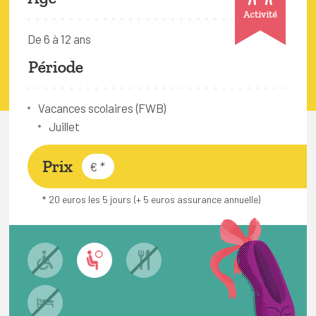
FAQ
Activité
De 6 à 12 ans
Connexion
Période
Espace pro
Vacances scolaires (FWB)
Bruxelles Temps Libre
Juillet
Prix
€
*
* 20 euros les 5 jours (+ 5 euros assurance annuelle)