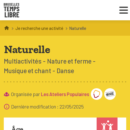
Je recherche une activité
Naturelle
Infos parents
Naturelle
Droit au loisir
Multiactivités
Nature et ferme
Coordinations ATL
Musique et chant
Danse
VOUS CHERCHEZ DES ACTIVITÉS
Organisée par
Les Ateliers Populaires
À BRUXELLES
Dernière modification : 22/05/2025
Trouver une activité
Âge