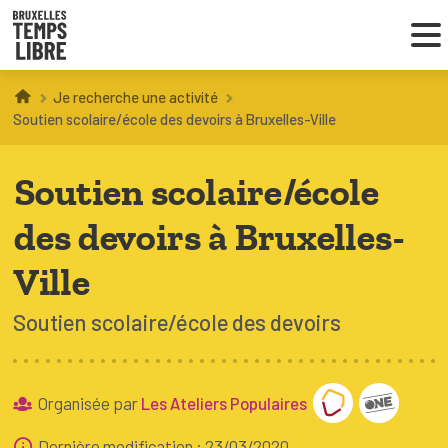
Je recherche une activité
Infos parents
Soutien scolaire/école des devoirs à Bruxelles-Ville
Droit au loisir
Soutien scolaire/école
Coordinations ATL
des devoirs à Bruxelles-
Ville
VOUS CHERCHEZ DES ACTIVITÉS
Soutien scolaire/école des devoirs
À BRUXELLES
Trouver une activité
Organisée par
Les Ateliers Populaires
Dernière modification : 23/03/2020