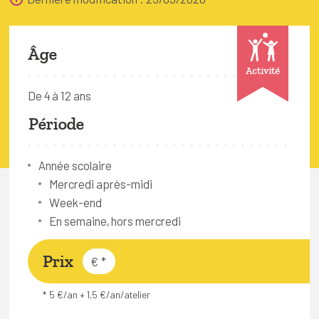
FAQ
Connexion
Âge
Espace pro
Activité
De 4 à 12 ans
Bruxelles Temps Libre
Période
Année scolaire
Mercredi après-midi
Week-end
En semaine, hors mercredi
Prix
€
*
* 5 €/an + 1,5 €/an/atelier