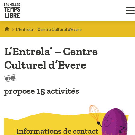
L’Entrela’ – Centre Culturel d’Evere
Infos parents
L’Entrela’ – Centre
Droit au loisir
Culturel d’Evere
Coordinations ATL
propose 15 activités
VOUS CHERCHEZ DES ACTIVITÉS
À BRUXELLES
Trouver une activité
Informations de contact