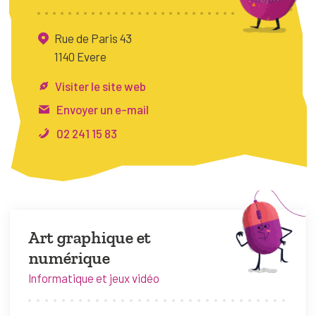
FAQ
Rue de Paris 43
Connexion
1140 Evere
Espace pro
Visiter le site web
Envoyer un e-mail
Bruxelles Temps Libre
02 241 15 83
Art graphique et
numérique
Informatique et jeux vidéo