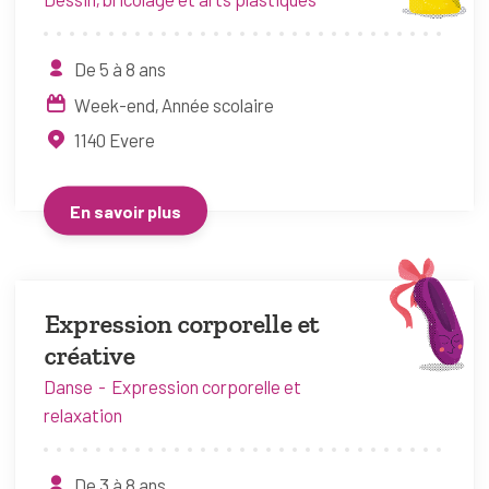
De 5 à 8 ans
Week-end
Année scolaire
1140
Evere
En savoir plus
Expression corporelle et
créative
Danse
Expression corporelle et
relaxation
De 3 à 8 ans