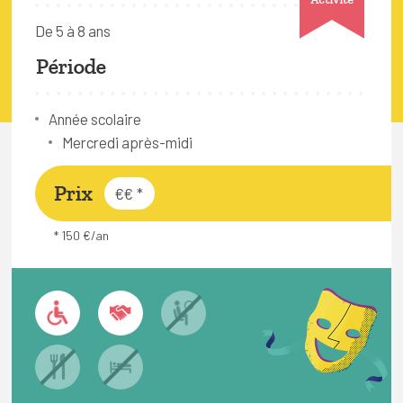
FAQ
De 5 à 8 ans
Connexion
Période
Espace pro
Année scolaire
Mercredi après-midi
Bruxelles Temps Libre
Prix
€€
*
* 150 €/an