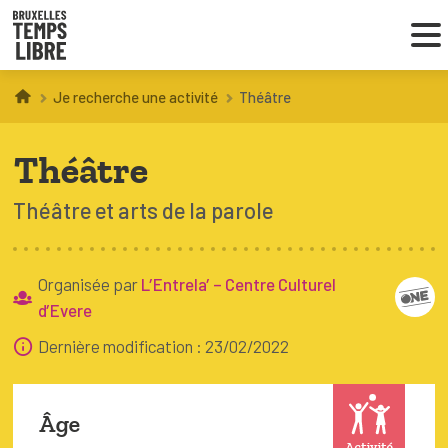
Je recherche une activité
Théâtre
Infos parents
Théâtre
Droit au loisir
Théâtre et arts de la parole
Coordinations ATL
Organisée par
L’Entrela’ – Centre Culturel
VOUS CHERCHEZ DES ACTIVITÉS
d’Evere
À BRUXELLES
Dernière modification : 23/02/2022
Trouver une activité
Âge
Activité