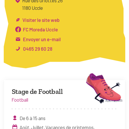
Rue des Griottes 26
FAQ
1180 Uccle
Connexion
Visiter le site web
Espace pro
FC Moreda Uccle
Envoyer un e-mail
Bruxelles Temps Libre
0465 29 60 28
Stage de Football
Football
De 6 à 15 ans
Août
Juillet
Vacances de printemps