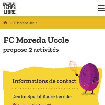
FC Moreda Uccle
Infos parents
FC Moreda Uccle
Droit au loisir
propose 2 activités
Coordinations ATL
VOUS CHERCHEZ DES ACTIVITÉS
À BRUXELLES
Informations de contact
Trouver une activité
Centre Sportif André Derrider