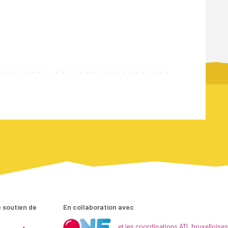
 soutien de
En collaboration avec
et les coordinations ATL bruxelloises