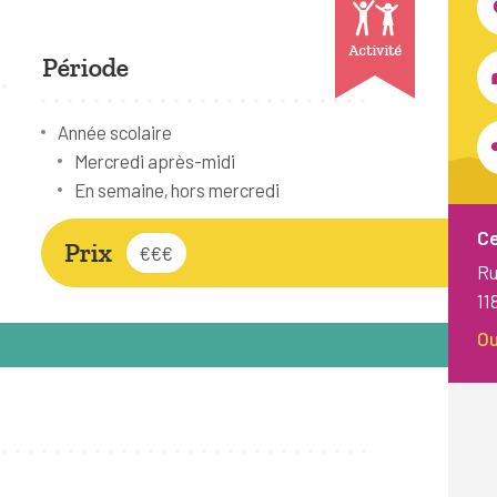
Activité
Période
Année scolaire
Mercredi après-midi
En semaine, hors mercredi
Ce
Prix
€€€
Ru
11
Ou