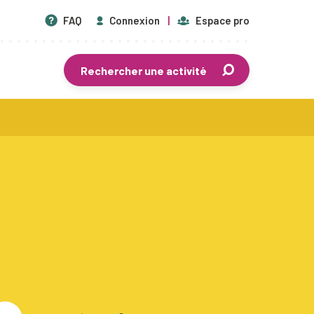
FAQ
Connexion
Espace pro
Rechercher une activité
En savoir plus
Centres de vacances agréés
Séjours de vacances
Plaines de vacances
Mouvements de jeunesse
Écoles de devoirs