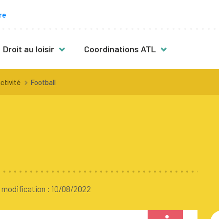
re
Droit au loisir
Coordinations ATL
s
Des activités pour toutes & tous
ctivité
Football
vité
Mon enfant a plus de 12 ans
Mon enfant est en situation de
handicap
Fille, garçon : quelles activités ?
nt
Activités en néerlandais
Activités en famille
 modification : 10/08/2022