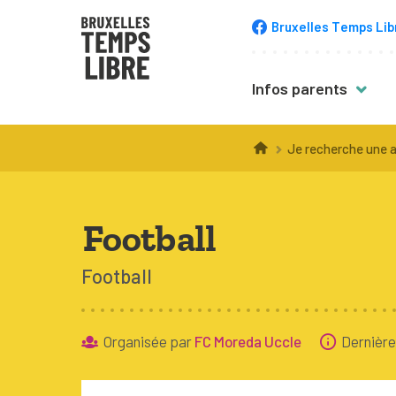
Bruxelles Temps Lib
Infos parents
Trucs & astuce
Je recherche une a
Choisir une acti
Inscription
Football
Équipement
Football
Accompagneme
Santé
Organisée par
FC Moreda Uccle
Dernière
Budget