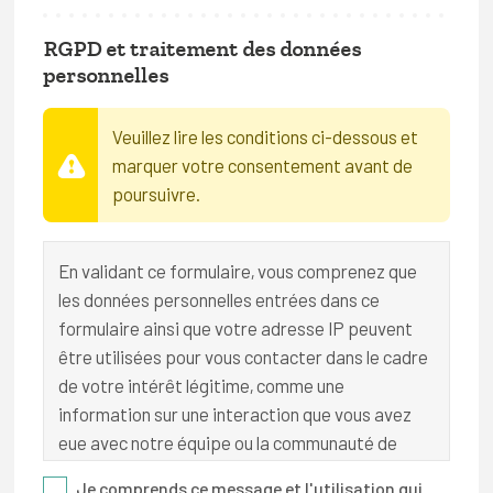
Danse
RGPD et traitement des données
personnelles
Expression corporelle et relaxation
Fitness et stretching
Veuillez lire les conditions ci-dessous et
marquer votre consentement avant de
Gymnastique
poursuivre.
Gymnastique rythmique
Psychomotricité
En validant ce formulaire, vous comprenez que
les données personnelles entrées dans ce
Yoga
formulaire ainsi que votre adresse IP peuvent
Sports nautiques
être utilisées pour vous contacter dans le cadre
de votre intérêt légitime, comme une
information sur une interaction que vous avez
eue avec notre équipe ou la communauté de
membres, ou une inscription à un événement que
Je comprends ce message et l'utilisation qui