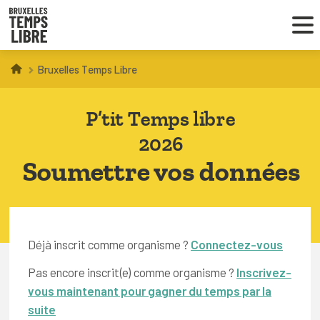
Bruxelles Temps Libre
Infos parents
P’tit Temps libre
Droit au loisir
2026
Coordinations ATL
Soumettre vos données
VOUS CHERCHEZ DES ACTIVITÉS
À BRUXELLES
Déjà inscrit comme organisme ?
Connectez-vous
Trouver une activité
Pas encore inscrit(e) comme organisme ?
Inscrivez-
vous maintenant pour gagner du temps par la
suite