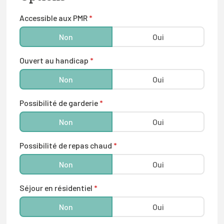
Karaté
Accessible aux PMR
*
Kickboxing
Non
Oui
Kung-fu
Ouvert au handicap
*
Self-défense
Non
Oui
Taekwondo
Possibilité de garderie
*
Sports de raquette
Non
Oui
Badminton
Possibilité de repas chaud
*
Squash
Non
Oui
Tennis
Séjour en résidentiel
*
Tennis de table
Non
Oui
Sports gymniques, danse ou expression
corporelle