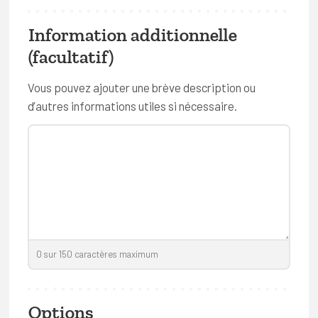
Hockey
Information additionnelle
Kin-ball
(facultatif)
Rugby
Vous pouvez ajouter une brève description ou
Ultimate frisbee
d’autres informations utiles si nécessaire.
Volleyball
Sports de combat ou de défense
Aïkido
Boxe
Capoeira
0
sur
150
caractères maximum
Escrime
Judo
Options
Jujitsu