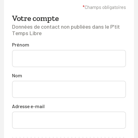
FAQ
*
Champs obligatoires
Votre compte
Connexion
Données de contact non publiées dans le P’tit
Espace pro
Temps Libre
Prénom
Bruxelles Temps Libre
Nom
Adresse e-mail