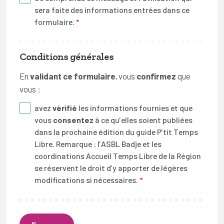
nous organisons ou relayons.
sera faite des informations entrées dans ce
formulaire.
*
Vous pouvez demander la suppression de toutes
données de contact ou confidentielle vous
concernant dans notre base de données à tout
Conditions générales
moment. Il est cependant à noter que la loi belge
nous impose de garder certaines de ces
En
validant ce formulaire
, vous
confirmez
que
informations à des fins légales ou comptables.
vous :
Les données sont stockées sur nos serveurs en
avez
vérifié
les informations fournies et que
France et sont traitées par l’ASBL
Badje
en
vous
consentez
à ce qu’elles soient publiées
dans la prochaine édition du guide P’tit Temps
Belgique. Aucune information personnelle ne
Libre. Remarque : l’ASBL Badje et les
sera partagée avec des tiers, sauf mention
coordinations Accueil Temps Libre de la Région
explicite contraire.
se réservent le droit d’y apporter de légères
modifications si nécessaires.
*