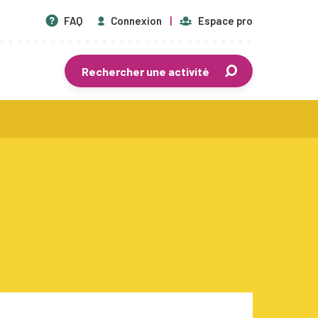
FAQ
Connexion
Espace pro
Rechercher une activité
En savoir plus
Centres de vacances agréés
Séjours de vacances
Plaines de vacances
Mouvements de jeunesse
Écoles de devoirs