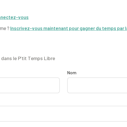
nectez-vous
sme ?
Inscrivez-vous maintenant pour gagner du temps par l
dans le P’tit Temps Libre
Nom