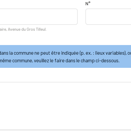
N°
aire, Avenue du Gros Tilleul.
ans la commune ne peut être indiquée (p. ex. : lieux variables), 
 même commune, veuillez le faire dans le champ ci-dessous.