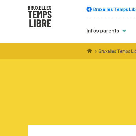
Bruxelles Temps Lib
Infos parents
Trucs & astuce
Bruxelles Temps Li
Choisir une acti
Inscription
Équipement
Accompagneme
Santé
Budget