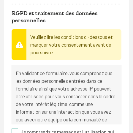
Danse
RGPD et traitement des données
personnelles
Expression corporelle et relaxation
Fitness et stretching
Veuillez lire les conditions ci-dessous et
marquer votre consentement avant de
Gymnastique
poursuivre.
Gymnastique rythmique
Psychomotricité
En validant ce formulaire, vous comprenez que
les données personnelles entrées dans ce
Yoga
formulaire ainsi que votre adresse IP peuvent
Sports nautiques
être utilisées pour vous contacter dans le cadre
de votre intérêt légitime, comme une
information sur une interaction que vous avez
eue avec notre équipe ou la communauté de
membres, ou une inscription à un événement que
Je comprends ce message et l'utilisation qui