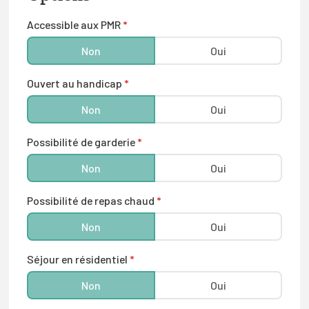
Karaté
Accessible aux PMR
*
Kickboxing
Non
Oui
Kung-fu
Ouvert au handicap
*
Self-défense
Non
Oui
Taekwondo
Possibilité de garderie
*
Sports de raquette
Non
Oui
Badminton
Possibilité de repas chaud
*
Squash
Non
Oui
Tennis
Séjour en résidentiel
*
Tennis de table
Non
Oui
Sports gymniques, danse ou expression
corporelle