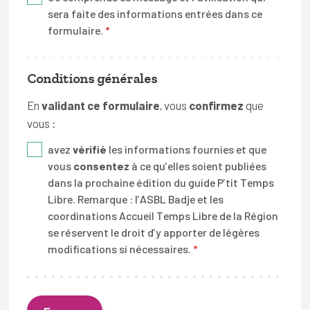
nous organisons ou relayons.
sera faite des informations entrées dans ce
formulaire.
*
Vous pouvez demander la suppression de toutes
données de contact ou confidentielle vous
concernant dans notre base de données à tout
Conditions générales
moment. Il est cependant à noter que la loi belge
nous impose de garder certaines de ces
En
validant ce formulaire
, vous
confirmez
que
informations à des fins légales ou comptables.
vous :
Les données sont stockées sur nos serveurs en
avez
vérifié
les informations fournies et que
France et sont traitées par l’ASBL
Badje
en
vous
consentez
à ce qu’elles soient publiées
dans la prochaine édition du guide P’tit Temps
Belgique. Aucune information personnelle ne
Libre. Remarque : l’ASBL Badje et les
sera partagée avec des tiers, sauf mention
coordinations Accueil Temps Libre de la Région
explicite contraire.
se réservent le droit d’y apporter de légères
modifications si nécessaires.
*