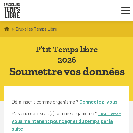
Bruxelles Temps Libre
Infos parents
P’tit Temps libre
Droit au loisir
2026
Coordinations ATL
Soumettre vos données
VOUS CHERCHEZ DES ACTIVITÉS
À BRUXELLES
Déjà inscrit comme organisme ?
Connectez-vous
Trouver une activité
Pas encore inscrit(e) comme organisme ?
Inscrivez-
vous maintenant pour gagner du temps par la
suite