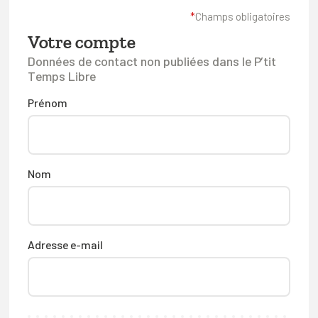
FAQ
*
Champs obligatoires
Votre compte
Connexion
Données de contact non publiées dans le P’tit
Espace pro
Temps Libre
Prénom
Bruxelles Temps Libre
Nom
Adresse e-mail