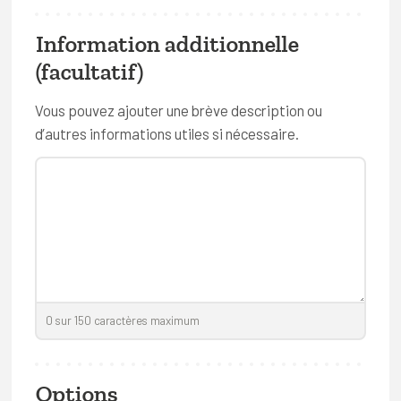
Hockey
Information additionnelle
Kin-ball
(facultatif)
Rugby
Vous pouvez ajouter une brève description ou
Ultimate frisbee
d’autres informations utiles si nécessaire.
Volleyball
Sports de combat ou de défense
Aïkido
Boxe
Capoeira
0
sur
150
caractères maximum
Escrime
Judo
Options
Jujitsu