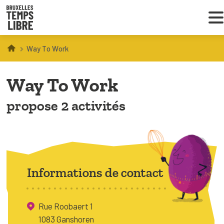
Way To Work
Infos parents
Way To Work
Droit au loisir
propose 2 activités
Coordinations ATL
VOUS CHERCHEZ DES ACTIVITÉS
À BRUXELLES
Informations de contact
Trouver une activité
Rue Roobaert 1
1083 Ganshoren