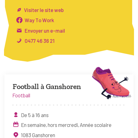
FAQ
Visiter le site web
Connexion
Way To Work
Envoyer un e-mail
Espace pro
0477 46 36 21
Bruxelles Temps Libre
Football à Ganshoren
Football
De 5 à 16 ans
En semaine, hors mercredi
Année scolaire
1083
Ganshoren