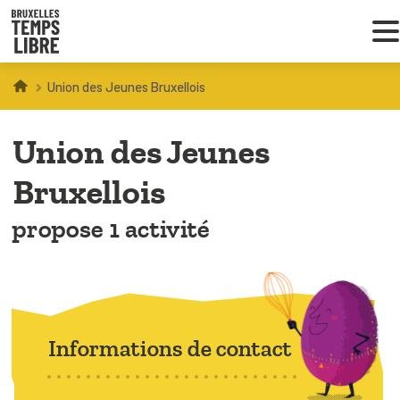
Union des Jeunes Bruxellois
Infos parents
Union des Jeunes
Droit au loisir
Bruxellois
Coordinations ATL
propose 1 activité
VOUS CHERCHEZ DES ACTIVITÉS
À BRUXELLES
Trouver une activité
Informations de contact