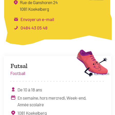
Rue de Ganshoren 24
FAQ
1081 Koekelberg
Connexion
Envoyer un e-mail
Espace pro
0484 43 05 48
Bruxelles Temps Libre
Futsal
Football
De 10 à 18 ans
En semaine, hors mercredi
Week-end
Année scolaire
1081
Koekelberg