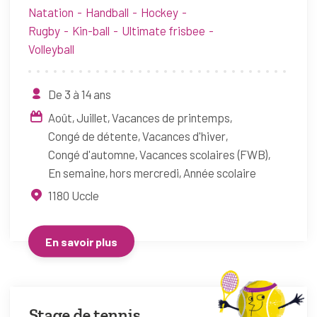
Natation
Handball
Hockey
Rugby
Kin-ball
Ultimate frisbee
Volleyball
De 3 à 14 ans
Août
Juillet
Vacances de printemps
Congé de détente
Vacances d'hiver
Congé d'automne
Vacances scolaires (FWB)
En semaine, hors mercredi
Année scolaire
1180
Uccle
En savoir plus
Stage de tennis