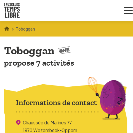
Toboggan
Infos parents
Toboggan
Droit au loisir
propose 7 activités
Coordinations ATL
VOUS CHERCHEZ DES ACTIVITÉS
À BRUXELLES
Informations de contact
Trouver une activité
Chaussée de Malines 77
1970 Wezembeek-Oppem