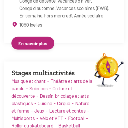
Congé de détente
Vacances d'hiver
Congé d'automne
Vacances scolaires (FWB)
En semaine, hors mercredi
Année scolaire
1050
Ixelles
En savoir plus
Stages multiactivités
Musique et chant
Théâtre et arts de la
parole
Sciences
Culture et
découverte
Dessin, bricolage et arts
plastiques
Cuisine
Cirque
Nature
et ferme
Jeux
Lecture et contes
Multisports
Vélo et VTT
Football
Roller ou skateboard
Basketball