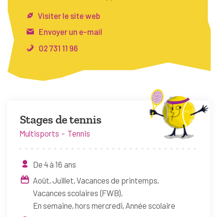
FAQ
Visiter le site web
Connexion
Envoyer un e-mail
02 731 11 96
Espace pro
Bruxelles Temps Libre
Stages de tennis
Multisports
Tennis
De 4 à 16 ans
Août
Juillet
Vacances de printemps
Vacances scolaires (FWB)
En semaine, hors mercredi
Année scolaire