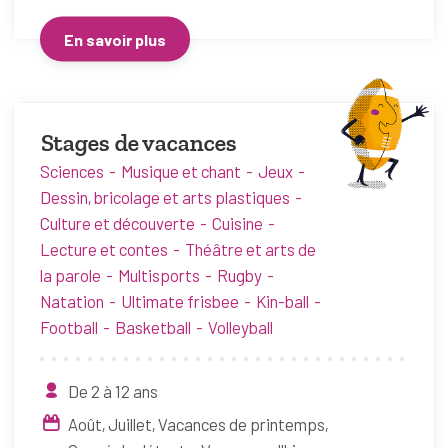
En savoir plus
Stages de vacances
Sciences
Musique et chant
Jeux
Dessin, bricolage et arts plastiques
Culture et découverte
Cuisine
Lecture et contes
Théâtre et arts de
la parole
Multisports
Rugby
Natation
Ultimate frisbee
Kin-ball
Football
Basketball
Volleyball
De 2 à 12 ans
Août
Juillet
Vacances de printemps