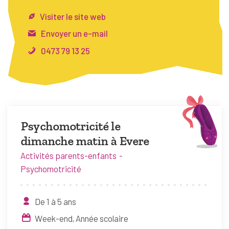
FAQ
Visiter le site web
Connexion
Envoyer un e-mail
0473 79 13 25
Espace pro
Bruxelles Temps Libre
Psychomotricité le
dimanche matin à Evere
Activités parents-enfants
Psychomotricité
De 1 à 5 ans
Week-end
Année scolaire