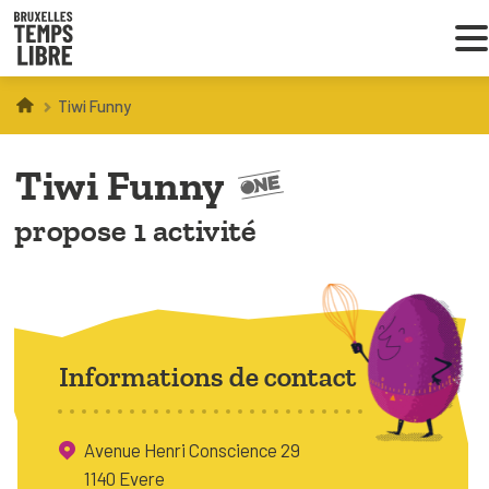
Tiwi Funny
Infos parents
Tiwi Funny
Droit au loisir
propose 1 activité
Coordinations ATL
VOUS CHERCHEZ DES ACTIVITÉS
À BRUXELLES
Informations de contact
Trouver une activité
Avenue Henri Conscience 29
1140 Evere