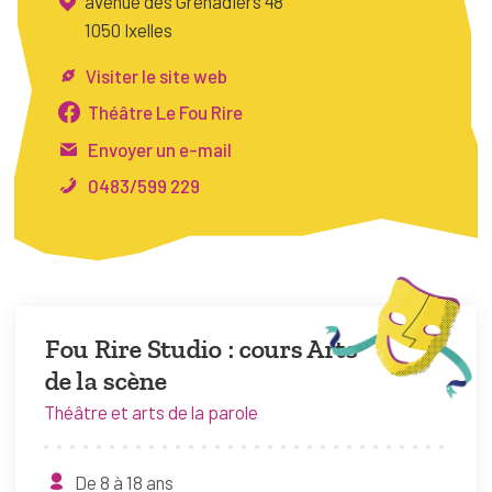
avenue des Grenadiers 48
FAQ
1050 Ixelles
Connexion
Visiter le site web
Espace pro
Théâtre Le Fou Rire
Envoyer un e-mail
Bruxelles Temps Libre
0483/599 229
Fou Rire Studio : cours Arts
de la scène
Théâtre et arts de la parole
De 8 à 18 ans