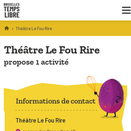
Théâtre Le Fou Rire
Infos parents
Théâtre Le Fou Rire
Droit au loisir
propose 1 activité
Coordinations ATL
VOUS CHERCHEZ DES ACTIVITÉS
À BRUXELLES
Informations de contact
Trouver une activité
Théâtre Le Fou Rire