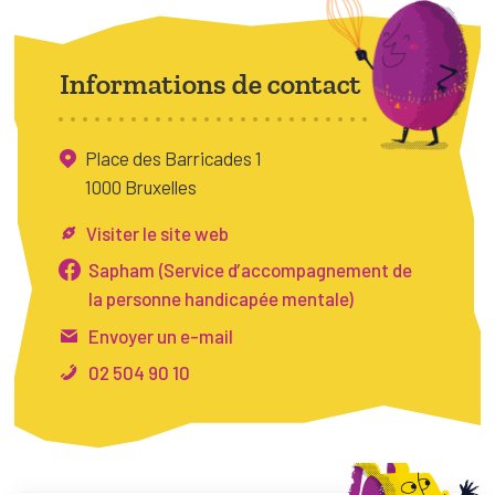
FAQ
Connexion
Informations de contact
Espace pro
Place des Barricades 1
Bruxelles Temps Libre
1000 Bruxelles
Visiter le site web
Sapham (Service d’accompagnement de
la personne handicapée mentale)
Envoyer un e-mail
02 504 90 10