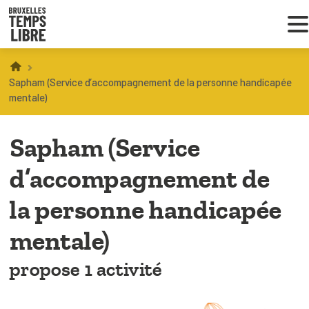
Infos parents
Sapham (Service d’accompagnement de la personne handicapée
mentale)
Droit au loisir
Sapham (Service
Coordinations ATL
d’accompagnement de
la personne handicapée
VOUS CHERCHEZ DES ACTIVITÉS
À BRUXELLES
mentale)
Trouver une activité
propose 1 activité