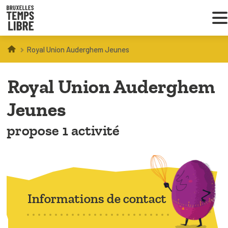
Royal Union Auderghem Jeunes
Infos parents
Royal Union Auderghem
Droit au loisir
Jeunes
Coordinations ATL
propose 1 activité
VOUS CHERCHEZ DES ACTIVITÉS
À BRUXELLES
Trouver une activité
Informations de contact