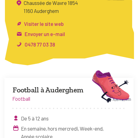
Chaussée de Wavre 1854
FAQ
1160 Auderghem
Connexion
Visiter le site web
Espace pro
Envoyer un e-mail
0478 77 03 38
Bruxelles Temps Libre
Football à Auderghem
Football
De 5 à 12 ans
En semaine, hors mercredi
Week-end
Année scolaire