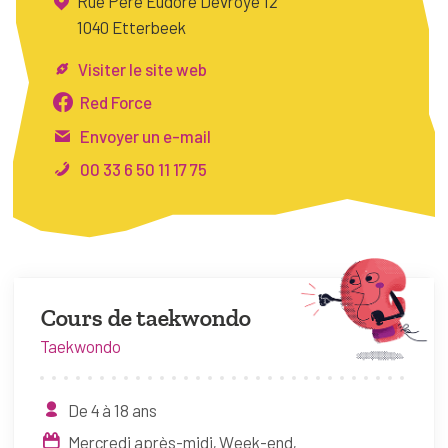
Rue Père Eudore Devroye 12
FAQ
1040 Etterbeek
Connexion
Visiter le site web
Espace pro
Red Force
Envoyer un e-mail
Bruxelles Temps Libre
00 33 6 50 11 17 75
Cours de taekwondo
Taekwondo
De 4 à 18 ans
Mercredi après-midi
Week-end