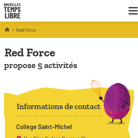
Red Force
Infos parents
Red Force
Droit au loisir
propose 5 activités
Coordinations ATL
VOUS CHERCHEZ DES ACTIVITÉS
À BRUXELLES
Informations de contact
Trouver une activité
Collège Saint-Michel