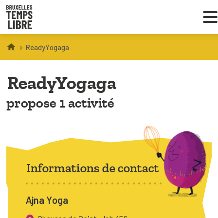
ReadyYogaga
Infos parents
ReadyYogaga
Droit au loisir
propose 1 activité
Coordinations ATL
VOUS CHERCHEZ DES ACTIVITÉS
À BRUXELLES
Informations de contact
Trouver une activité
Ajna Yoga