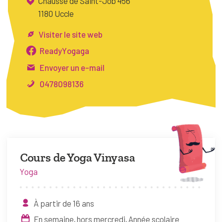
Chausse de Saint-Job 456
FAQ
1180 Uccle
Connexion
Visiter le site web
Espace pro
ReadyYogaga
Envoyer un e-mail
Bruxelles Temps Libre
0478098136
Cours de Yoga Vinyasa
Yoga
À partir de 16 ans
En semaine, hors mercredi
Année scolaire