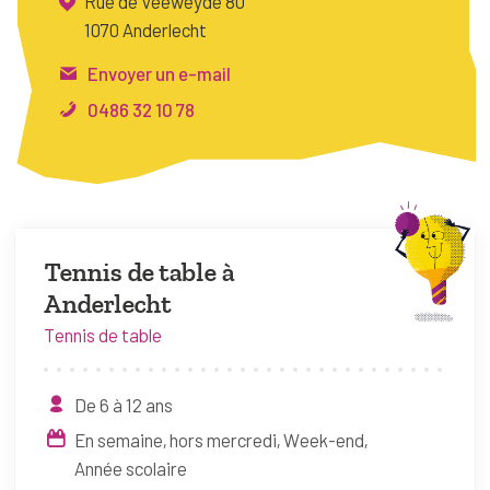
Rue de Veeweyde 80
FAQ
1070 Anderlecht
Connexion
Envoyer un e-mail
Espace pro
0486 32 10 78
Bruxelles Temps Libre
Tennis de table à
Anderlecht
Tennis de table
De 6 à 12 ans
En semaine, hors mercredi
Week-end
Année scolaire