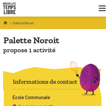
Palette Noroit
Infos parents
Palette Noroit
Droit au loisir
propose 1 activité
Coordinations ATL
VOUS CHERCHEZ DES ACTIVITÉS
À BRUXELLES
Informations de contact
Trouver une activité
École Communale