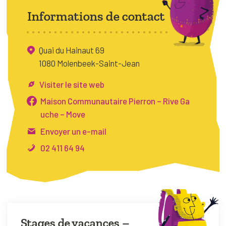
FAQ
Informations de contact
Connexion
Quai du Hainaut 69
Espace pro
1080 Molenbeek-Saint-Jean
Bruxelles Temps Libre
Visiter le site web
Maison Communautaire Pierron – Rive Ga
uche – Move
Envoyer un e-mail
02 411 64 94
Stages de vacances –