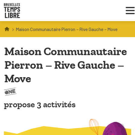
Maison Communautaire Pierron – Rive Gauche – Move
Infos parents
Maison Communautaire
Droit au loisir
Pierron – Rive Gauche –
Coordinations ATL
Move
VOUS CHERCHEZ DES ACTIVITÉS
À BRUXELLES
propose 3 activités
Trouver une activité