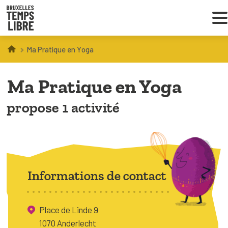
Ma Pratique en Yoga
Infos parents
Ma Pratique en Yoga
Droit au loisir
propose 1 activité
Coordinations ATL
VOUS CHERCHEZ DES ACTIVITÉS
À BRUXELLES
Informations de contact
Trouver une activité
Place de Linde 9
1070 Anderlecht