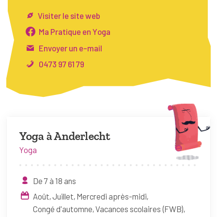
FAQ
Visiter le site web
Connexion
Ma Pratique en Yoga
Envoyer un e-mail
Espace pro
0473 97 61 79
Bruxelles Temps Libre
Yoga à Anderlecht
Yoga
De 7 à 18 ans
Août
Juillet
Mercredi après-midi
Congé d'automne
Vacances scolaires (FWB)