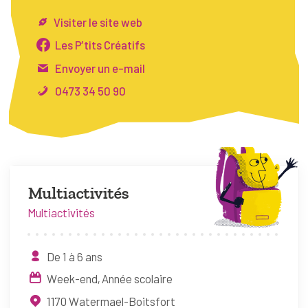
FAQ
Visiter le site web
Connexion
Les P’tits Créatifs
Envoyer un e-mail
Espace pro
0473 34 50 90
Bruxelles Temps Libre
Multiactivités
Multiactivités
De 1 à 6 ans
Week-end
Année scolaire
1170
Watermael-Boitsfort