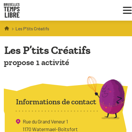
Les P’tits Créatifs
Infos parents
Les P’tits Créatifs
Droit au loisir
propose 1 activité
Coordinations ATL
VOUS CHERCHEZ DES ACTIVITÉS
À BRUXELLES
Informations de contact
Trouver une activité
Rue du Grand Veneur 1
1170 Watermael-Boitsfort