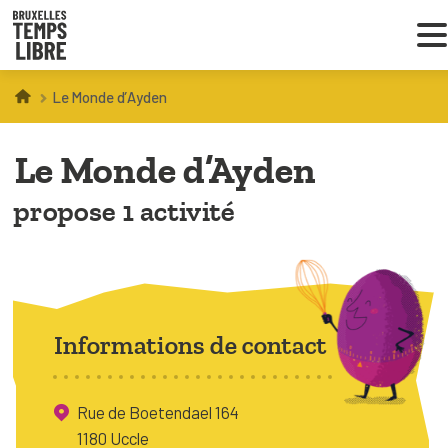
Le Monde d’Ayden
Infos parents
Le Monde d’Ayden
Droit au loisir
propose 1 activité
Coordinations ATL
VOUS CHERCHEZ DES ACTIVITÉS
À BRUXELLES
Informations de contact
Trouver une activité
Rue de Boetendael 164
1180 Uccle