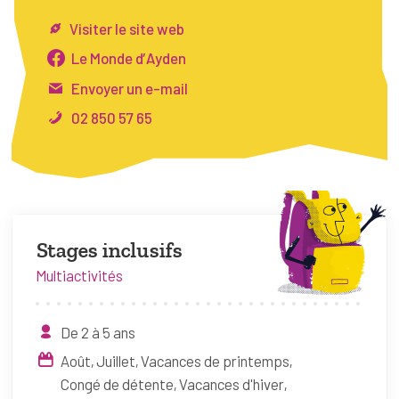
FAQ
Visiter le site web
Connexion
Le Monde d’Ayden
Envoyer un e-mail
Espace pro
02 850 57 65
Bruxelles Temps Libre
Stages inclusifs
Multiactivités
De 2 à 5 ans
Août
Juillet
Vacances de printemps
Congé de détente
Vacances d'hiver