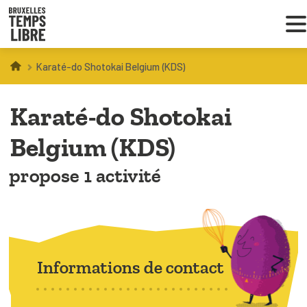
Karaté-do Shotokai Belgium (KDS)
Infos parents
Karaté-do Shotokai
Droit au loisir
Belgium (KDS)
Coordinations ATL
propose 1 activité
VOUS CHERCHEZ DES ACTIVITÉS
À BRUXELLES
Trouver une activité
Informations de contact