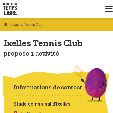
Ixelles Tennis Club
Infos parents
Ixelles Tennis Club
Droit au loisir
propose 1 activité
Coordinations ATL
VOUS CHERCHEZ DES ACTIVITÉS
À BRUXELLES
Informations de contact
Trouver une activité
Stade communal d'Ixelles