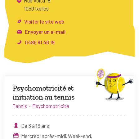
Rue Volta 18
FAQ
1050 Ixelles
Connexion
Visiter le site web
Espace pro
Envoyer un e-mail
0485 81 46 19
Bruxelles Temps Libre
Psychomotricité et
initiation au tennis
Tennis
Psychomotricité
De 3 à 16 ans
Mercredi après-midi
Week-end