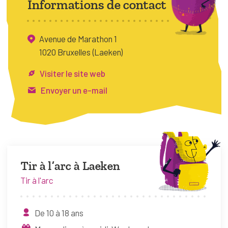
Informations de contact
FAQ
Connexion
Avenue de Marathon 1
Espace pro
1020 Bruxelles (Laeken)
Visiter le site web
Bruxelles Temps Libre
Envoyer un e-mail
Tir à l’arc à Laeken
Tir à l'arc
De 10 à 18 ans