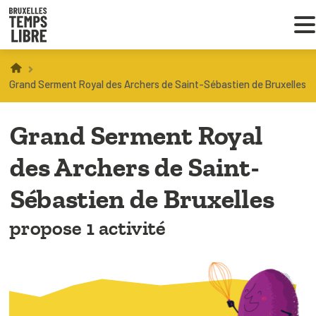
Infos parents
Grand Serment Royal des Archers de Saint-Sébastien de Bruxelles
Droit au loisir
Grand Serment Royal
Coordinations ATL
des Archers de Saint-
Sébastien de Bruxelles
VOUS CHERCHEZ DES ACTIVITÉS
propose 1 activité
À BRUXELLES
Trouver une activité