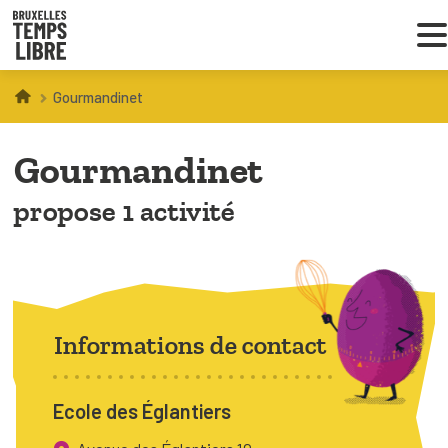
Gourmandinet
Infos parents
Gourmandinet
Droit au loisir
propose 1 activité
Coordinations ATL
VOUS CHERCHEZ DES ACTIVITÉS
À BRUXELLES
Informations de contact
Trouver une activité
Ecole des Églantiers