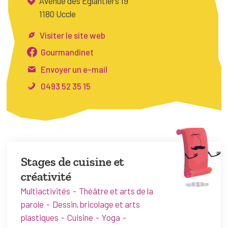
Avenue des Églantiers 19
FAQ
1180 Uccle
Connexion
Visiter le site web
Espace pro
Gourmandinet
Envoyer un e-mail
Bruxelles Temps Libre
0493 52 35 15
Stages de cuisine et
créativité
Multiactivités
Théâtre et arts de la
parole
Dessin, bricolage et arts
plastiques
Cuisine
Yoga