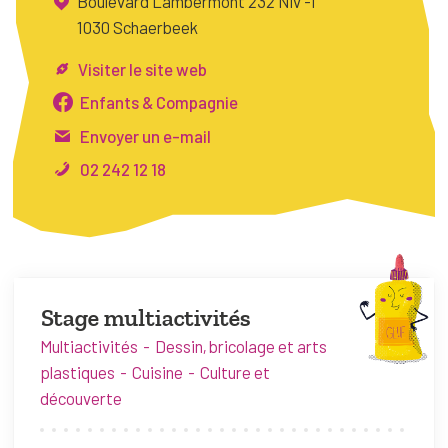
Boulevard Lambermont 232 Niv -1
FAQ
1030 Schaerbeek
Connexion
Visiter le site web
Espace pro
Enfants & Compagnie
Envoyer un e-mail
Bruxelles Temps Libre
02 242 12 18
Stage multiactivités
Multiactivités
Dessin, bricolage et arts
plastiques
Cuisine
Culture et
découverte