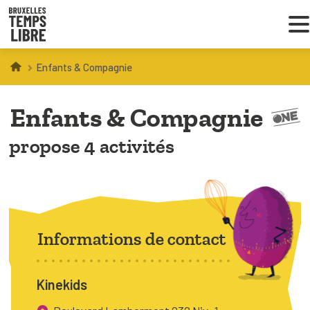
Enfants & Compagnie
Infos parents
Enfants & Compagnie
Droit au loisir
propose 4 activités
Coordinations ATL
VOUS CHERCHEZ DES ACTIVITÉS
À BRUXELLES
Informations de contact
Trouver une activité
Kinekids