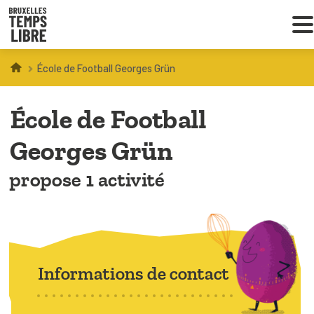
École de Football Georges Grün
Infos parents
École de Football
Droit au loisir
Georges Grün
Coordinations ATL
propose 1 activité
VOUS CHERCHEZ DES ACTIVITÉS
À BRUXELLES
Trouver une activité
Informations de contact