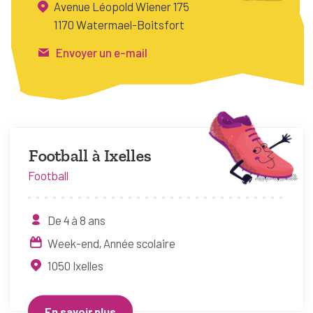
Avenue Léopold Wiener 175
FAQ
1170 Watermael-Boitsfort
Connexion
Envoyer un e-mail
Espace pro
Bruxelles Temps Libre
Football à Ixelles
Football
De 4 à 8 ans
Week-end
Année scolaire
1050
Ixelles
En savoir plus