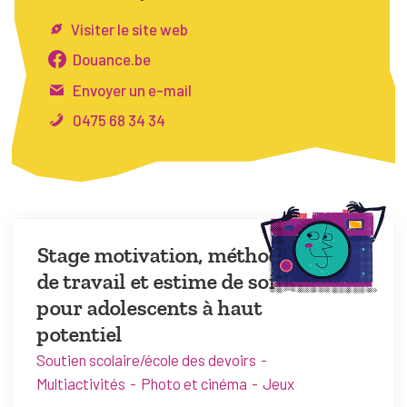
FAQ
Visiter le site web
Connexion
Douance.be
Envoyer un e-mail
Espace pro
0475 68 34 34
Bruxelles Temps Libre
Stage motivation, méthode
de travail et estime de soi
pour adolescents à haut
potentiel
Soutien scolaire/école des devoirs
Multiactivités
Photo et cinéma
Jeux