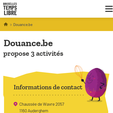
Douance.be
Infos parents
Douance.be
Droit au loisir
propose 3 activités
Coordinations ATL
VOUS CHERCHEZ DES ACTIVITÉS
À BRUXELLES
Informations de contact
Trouver une activité
Chaussée de Wavre 2057
1160 Auderghem