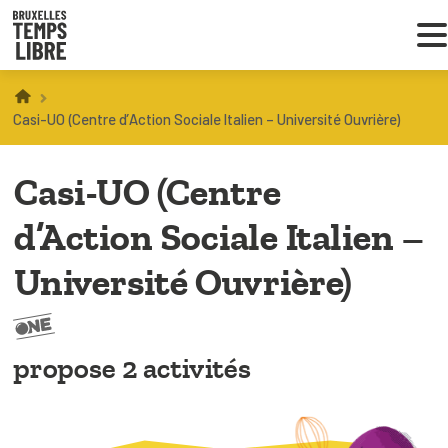
Infos parents
Casi-UO (Centre d’Action Sociale Italien – Université Ouvrière)
Droit au loisir
Casi-UO (Centre
Coordinations ATL
d’Action Sociale Italien –
Université Ouvrière)
VOUS CHERCHEZ DES ACTIVITÉS
À BRUXELLES
propose 2 activités
Trouver une activité