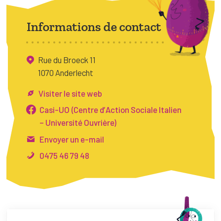
FAQ
Informations de contact
Connexion
Espace pro
Rue du Broeck 11
1070 Anderlecht
Bruxelles Temps Libre
Visiter le site web
Casi-UO (Centre d’Action Sociale Italien
– Université Ouvrière)
Envoyer un e-mail
0475 46 79 48