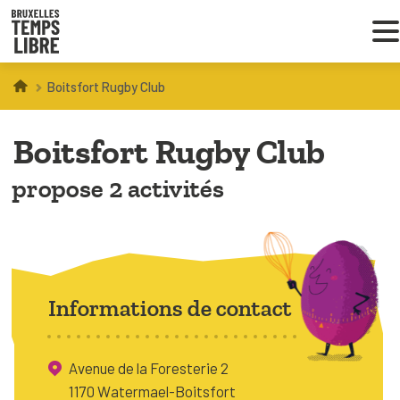
Boitsfort Rugby Club
Infos parents
Boitsfort Rugby Club
Droit au loisir
propose 2 activités
Coordinations ATL
VOUS CHERCHEZ DES ACTIVITÉS
À BRUXELLES
Informations de contact
Trouver une activité
Avenue de la Foresterie 2
1170 Watermael-Boitsfort