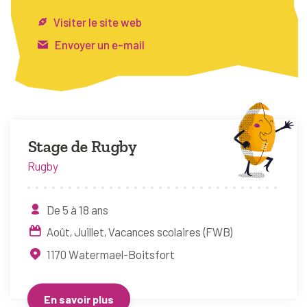
FAQ
Visiter le site web
Connexion
Envoyer un e-mail
Espace pro
Bruxelles Temps Libre
Stage de Rugby
Rugby
De 5 à 18 ans
Août
Juillet
Vacances scolaires (FWB)
1170
Watermael-Boitsfort
En savoir plus