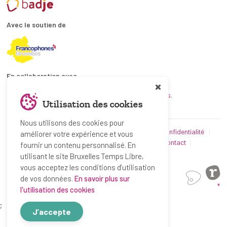
Avec le soutien de
En collaboration avec
et les coordinations ATL bruxelloises.
Utilisation des cookies
Nous utilisons des cookies pour
© Bruxelles Temps Libre 2019-2026
Politique de confidentialité
améliorer votre expérience et vous
Conditions d’utilisation
Utilisation des cookies
Contact
fournir un contenu personnalisé. En
Partenaires
utilisant le site Bruxelles Temps Libre,
vous acceptez les conditions d’utilisation
de vos données.
En savoir plus sur
*
l'utilisation des cookies
;
J’accepte