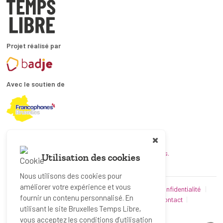
Projet réalisé par
Avec le soutien de
En collaboration avec
et les coordinations ATL bruxelloises.
Utilisation des cookies
Nous utilisons des cookies pour
améliorer votre expérience et vous
© Bruxelles Temps Libre 2019-2026
Politique de confidentialité
fournir un contenu personnalisé. En
Conditions d’utilisation
Utilisation des cookies
Contact
utilisant le site Bruxelles Temps Libre,
Partenaires
vous acceptez les conditions d’utilisation