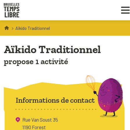
Aïkido Traditionnel
Infos parents
Aïkido Traditionnel
Droit au loisir
propose 1 activité
Coordinations ATL
VOUS CHERCHEZ DES ACTIVITÉS
À BRUXELLES
Informations de contact
Trouver une activité
Rue Van Soust 35
1190 Forest