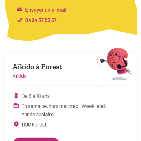
FAQ
Envoyer un e-mail
Connexion
0494 57 53 67
Espace pro
Bruxelles Temps Libre
Aïkido à Forest
Aïkido
De 6 à 18 ans
En semaine, hors mercredi
Week-end
Année scolaire
1190
Forest