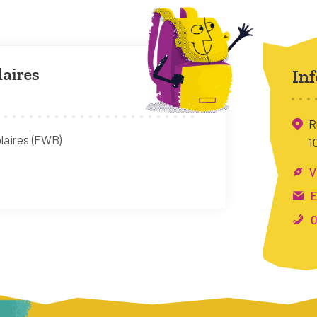
laires
Inf
R
laires (FWB)
1
V
E
0