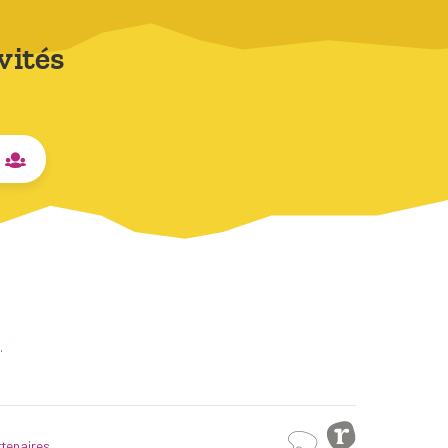
vités
.
tenaires