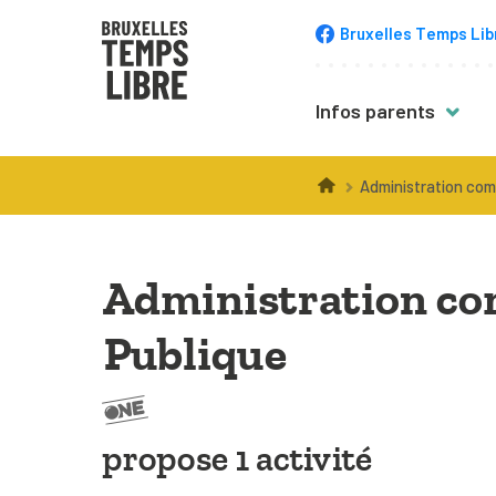
Bruxelles Temps Lib
Infos parents
Trucs & astuce
Administration comm
Choisir une acti
Inscription
Administration com
Équipement
Publique
Accompagneme
Santé
Budget
propose 1 activité