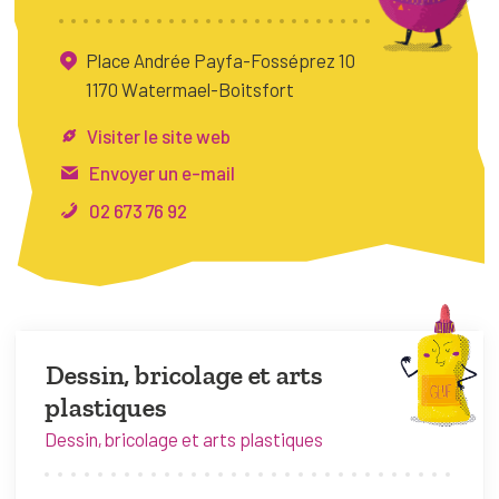
FAQ
Place Andrée Payfa-Fosséprez 10
Connexion
1170 Watermael-Boitsfort
Espace pro
Visiter le site web
Envoyer un e-mail
Bruxelles Temps Libre
02 673 76 92
Dessin, bricolage et arts
plastiques
Dessin, bricolage et arts plastiques