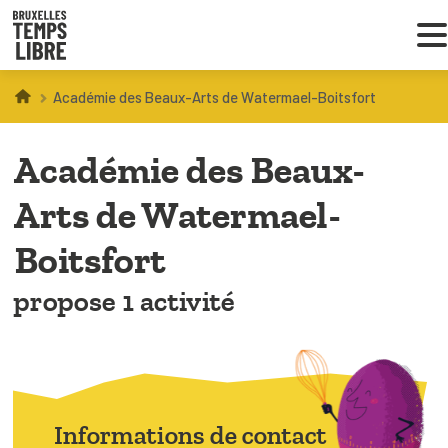
Académie des Beaux-Arts de Watermael-Boitsfort
Infos parents
Académie des Beaux-
Droit au loisir
Arts de Watermael-
Coordinations ATL
Boitsfort
propose 1 activité
VOUS CHERCHEZ DES ACTIVITÉS
À BRUXELLES
Trouver une activité
Informations de contact