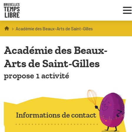
Académie des Beaux-Arts de Saint-Gilles
Infos parents
Académie des Beaux-
Droit au loisir
Arts de Saint-Gilles
Coordinations ATL
propose 1 activité
VOUS CHERCHEZ DES ACTIVITÉS
À BRUXELLES
Trouver une activité
Informations de contact