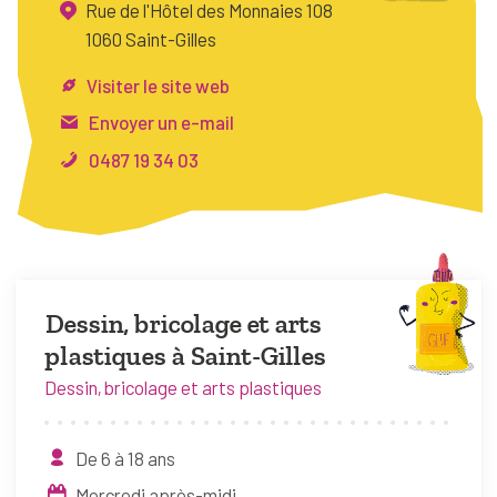
Rue de l'Hôtel des Monnaies 108
FAQ
1060 Saint-Gilles
Connexion
Visiter le site web
Espace pro
Envoyer un e-mail
0487 19 34 03
Bruxelles Temps Libre
Dessin, bricolage et arts
plastiques à Saint-Gilles
Dessin, bricolage et arts plastiques
De 6 à 18 ans
Mercredi après-midi