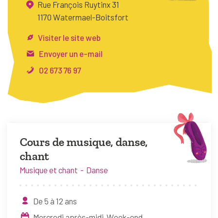
Rue François Ruytinx 31
FAQ
1170 Watermael-Boitsfort
Connexion
Visiter le site web
Espace pro
Envoyer un e-mail
02 673 76 97
Bruxelles Temps Libre
Cours de musique, danse,
chant
Musique et chant
Danse
De 5 à 12 ans
Mercredi après-midi
Week-end