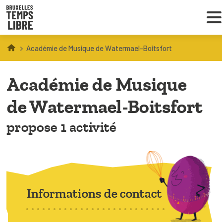
Académie de Musique de Watermael-Boitsfort
Infos parents
Académie de Musique
Droit au loisir
de Watermael-Boitsfort
Coordinations ATL
propose 1 activité
VOUS CHERCHEZ DES ACTIVITÉS
À BRUXELLES
Trouver une activité
Informations de contact