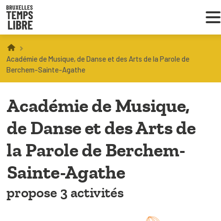
Infos parents
Académie de Musique, de Danse et des Arts de la Parole de
Berchem-Sainte-Agathe
Droit au loisir
Académie de Musique,
Coordinations ATL
de Danse et des Arts de
la Parole de Berchem-
VOUS CHERCHEZ DES ACTIVITÉS
À BRUXELLES
Sainte-Agathe
Trouver une activité
propose 3 activités