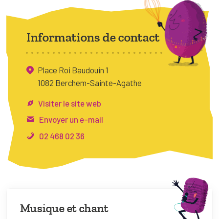
FAQ
Connexion
Informations de contact
Espace pro
Place Roi Baudouin 1
Bruxelles Temps Libre
1082 Berchem-Sainte-Agathe
Visiter le site web
Envoyer un e-mail
02 468 02 36
Musique et chant