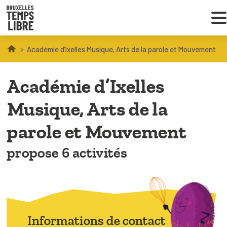
Académie d’Ixelles Musique, Arts de la parole et Mouvement
Infos parents
Académie d’Ixelles
Droit au loisir
Musique, Arts de la
Coordinations ATL
parole et Mouvement
propose 6 activités
VOUS CHERCHEZ DES ACTIVITÉS
À BRUXELLES
Trouver une activité
Informations de contact