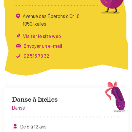
FAQ
Avenue des Éperons d'Or 16
Connexion
1050 Ixelles
Espace pro
Visiter le site web
Envoyer un e-mail
Bruxelles Temps Libre
02 515 78 32
Danse à Ixelles
Danse
De 5 à 12 ans