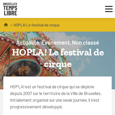
HOPLA! Le festival de cirque
Infos parents
Droit au loisir
Actualité
Événement
Non classé
HOPLA! Le festival de
Coordinations ATL
cirque
VOUS CHERCHEZ DES ACTIVITÉS
À BRUXELLES
HOPLA! est un festival de cirque qui se déploie
depuis 2007 sur le territoire de la Ville de Bruxelles.
Trouver une activité
Initialement organisé sur une seule journée, il s’est
progressivement développé.