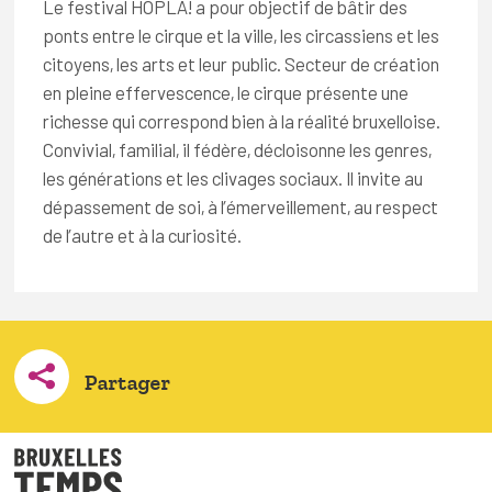
Le festival HOPLA! a pour objectif de bâtir des
FAQ
ponts entre le cirque et la ville, les circassiens et les
Connexion
citoyens, les arts et leur public. Secteur de création
en pleine effervescence, le cirque présente une
Espace pro
richesse qui correspond bien à la réalité bruxelloise.
Convivial, familial, il fédère, décloisonne les genres,
les générations et les clivages sociaux. Il invite au
Bruxelles Temps Libre
dépassement de soi, à l’émerveillement, au respect
de l’autre et à la curiosité.
Partager