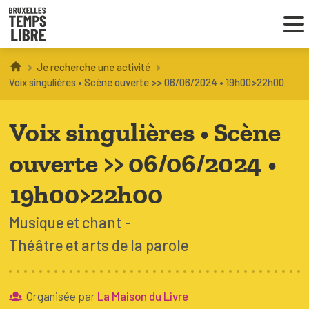
Je recherche une activité
Infos parents
Voix singulières • Scène ouverte >> 06/06/2024 • 19h00>22h00
Droit au loisir
Voix singulières • Scène
Coordinations ATL
ouverte >> 06/06/2024 •
19h00>22h00
VOUS CHERCHEZ DES ACTIVITÉS
Musique et chant
À BRUXELLES
Théâtre et arts de la parole
Trouver une activité
Organisée par
La Maison du Livre