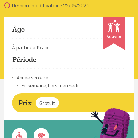
FAQ
Dernière modification : 22/05/2024
Connexion
Âge
Espace pro
Activité
À partir de 15 ans
Bruxelles Temps Libre
Période
Année scolaire
En semaine, hors mercredi
Prix
Gratuit