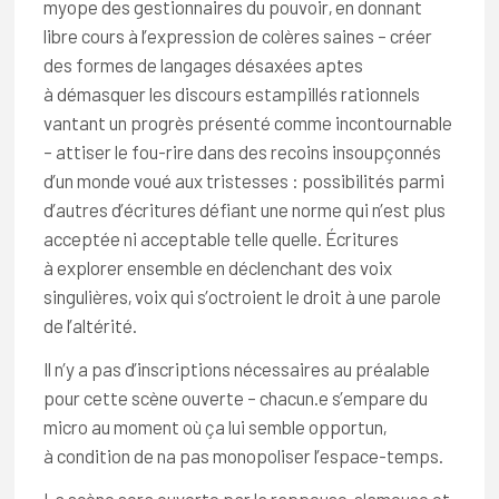
myope des gestionnaires du pouvoir, en donnant
libre cours à l’expression de colères saines – créer
des formes de langages désaxées aptes
à démasquer les discours estampillés rationnels
vantant un progrès présenté comme incontournable
– attiser le fou-rire dans des recoins insoupçonnés
d’un monde voué aux tristesses : possibilités parmi
d’autres d’écritures défiant une norme qui n’est plus
acceptée ni acceptable telle quelle. Écritures
à explorer ensemble en déclenchant des voix
singulières, voix qui s’octroient le droit à une parole
de l’altérité.
Il n’y a pas d’inscriptions nécessaires au préalable
pour cette scène ouverte – chacun.e s’empare du
micro au moment où ça lui semble opportun,
à condition de na pas monopoliser l’espace-temps.
La scène sera ouverte par la rappeuse, slameuse et