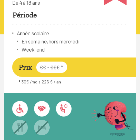
De 4 à 18 ans
FAQ
Période
Connexion
Espace pro
Année scolaire
En semaine, hors mercredi
Week-end
Bruxelles Temps Libre
Prix
€€ - €€€
*
* 30€ /mois 225 € / an