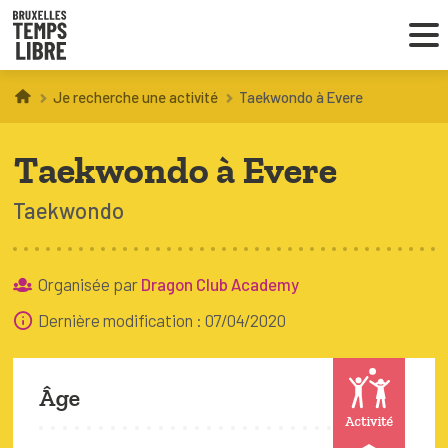
Je recherche une activité
Taekwondo à Evere
Infos parents
Taekwondo à Evere
Droit au loisir
Taekwondo
Coordinations ATL
Organisée par
Dragon Club Academy
VOUS CHERCHEZ DES ACTIVITÉS
Dernière modification : 07/04/2020
À BRUXELLES
Trouver une activité
Âge
Activité