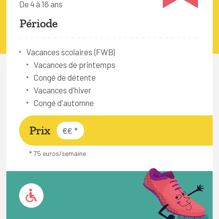
De 4 à 16 ans
FAQ
Période
Connexion
Espace pro
Vacances scolaires (FWB)
Vacances de printemps
Congé de détente
Bruxelles Temps Libre
Vacances d'hiver
Congé d'automne
Prix
€€
*
* 75 euros/semaine