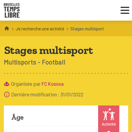
Je recherche une activité
Stages multisport
Infos parents
Stages multisport
Droit au loisir
Multisports
Football
Coordinations ATL
Organisée par
FC Kosova
VOUS CHERCHEZ DES ACTIVITÉS
Dernière modification : 31/01/2022
À BRUXELLES
Trouver une activité
Âge
Activité