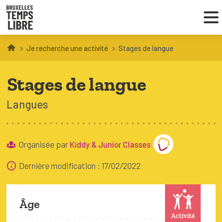
Je recherche une activité
Stages de langue
Infos parents
Stages de langue
Droit au loisir
Langues
Coordinations ATL
Organisée par
Kiddy & Junior Classes
VOUS CHERCHEZ DES ACTIVITÉS
À BRUXELLES
Dernière modification : 17/02/2022
Trouver une activité
Âge
Activité