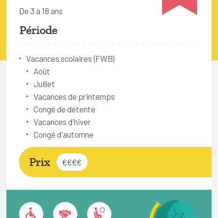
FAQ
De 3 à 18 ans
Connexion
Période
Espace pro
Vacances scolaires (FWB)
Août
Bruxelles Temps Libre
Juillet
Vacances de printemps
Congé de détente
Vacances d'hiver
Congé d'automne
Prix
€€€€