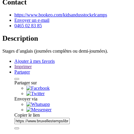
Contact
https://www.bookeo.com/kidsandusstockelcamps
Envoyer un e-mail
0465 02 83 85
Description
Stages d’anglais (journées complètes ou demi-journées).
Ajouter à mes favoris
Imprimer
Partager
Partager sur
Envoyer via
Copier le lien