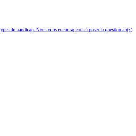
es types de handicap. Nous vous encourageons à poser la question au(x)