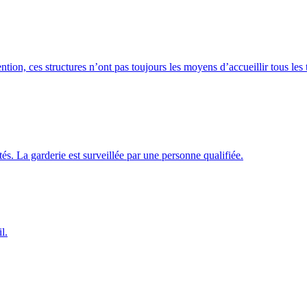
ention, ces structures n’ont pas toujours les moyens d’accueillir tous l
és. La garderie est surveillée par une personne qualifiée.
l.