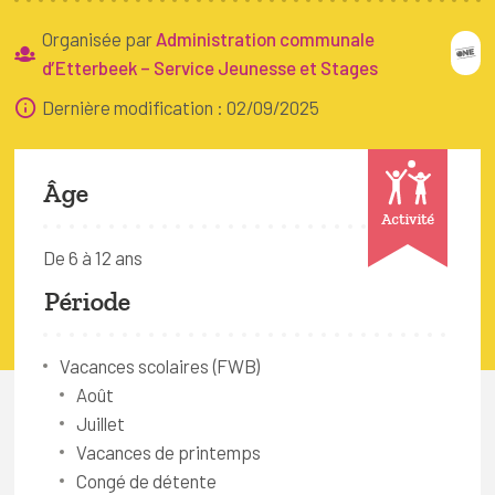
FAQ
Organisée par
Administration communale
Connexion
d’Etterbeek – Service Jeunesse et Stages
Dernière modification : 02/09/2025
Espace pro
Bruxelles Temps Libre
Âge
Activité
De 6 à 12 ans
Période
Vacances scolaires (FWB)
Août
Juillet
Vacances de printemps
Congé de détente