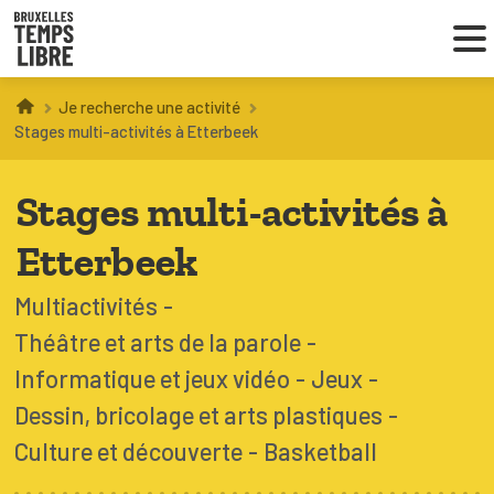
Je recherche une activité
Infos parents
Stages multi-activités à Etterbeek
Droit au loisir
Stages multi-activités à
Coordinations ATL
Etterbeek
Multiactivités
Théâtre et arts de la parole
VOUS CHERCHEZ DES ACTIVITÉS
À BRUXELLES
Informatique et jeux vidéo
Jeux
Dessin, bricolage et arts plastiques
Trouver une activité
Culture et découverte
Basketball