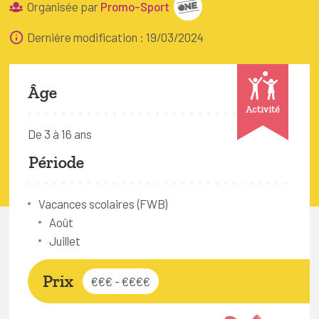
Organisée par
Promo-Sport
FAQ
Dernière modification : 19/03/2024
Connexion
Espace pro
Âge
Activité
Bruxelles Temps Libre
De 3 à 16 ans
Période
Vacances scolaires (FWB)
Août
Juillet
Prix
€€€ - €€€€