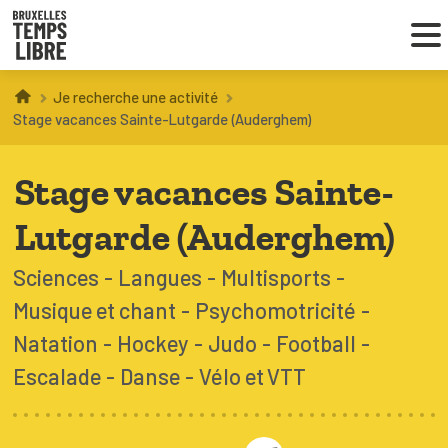
Je recherche une activité
Infos parents
Stage vacances Sainte-Lutgarde (Auderghem)
Droit au loisir
Stage vacances Sainte-
Coordinations ATL
Lutgarde (Auderghem)
Sciences
Langues
Multisports
Musique et chant
Psychomotricité
VOUS CHERCHEZ DES ACTIVITÉS
À BRUXELLES
Natation
Hockey
Judo
Football
Escalade
Danse
Vélo et VTT
Trouver une activité