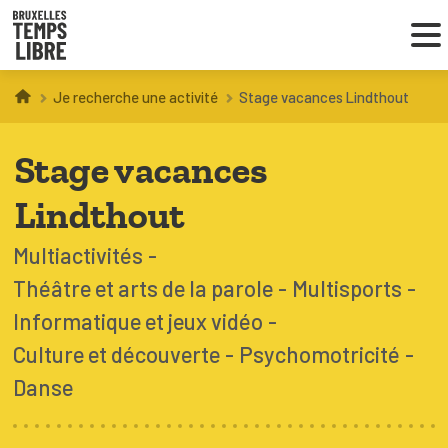
Je recherche une activité
Stage vacances Lindthout
Infos parents
Stage vacances
Droit au loisir
Lindthout
Coordinations ATL
Multiactivités
Théâtre et arts de la parole
Multisports
VOUS CHERCHEZ DES ACTIVITÉS
Informatique et jeux vidéo
À BRUXELLES
Culture et découverte
Psychomotricité
Trouver une activité
Danse